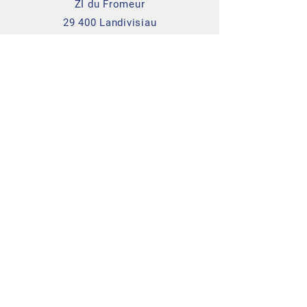
ZI du Fromeur
29 400 Landivisiau
Conditions générales de vente
Mentions légales
Politique de protection
des données personnelles
Gestionnaire des cookies
Nous rejoindre
Alerte