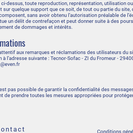
 ci-dessus, toute reproduction, représentation, utilisation ou
 sur quelque support que ce soit, de tout ou partie du site, 
composent, sans avoir obtenu l’autorisation préalable de l’é
itue un délit de contrefaçon et peut donner suite à des pours
aiement de dommages et intérêts.
amations
attentif aux remarques et réclamations des utilisateurs du si
on à l’adresse suivante : Tecnor-Sofac - ZI du Fromeur - 2940
c@even.fr
 n’est pas possible de garantir la confidentialité des message
tient de prendre toutes les mesures appropriées pour protége
ontact
Conditions géné