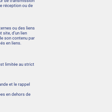
eur de transmission
de réception ou de
ternes ou des liens
 site, d’un lien
 de son contenu par
és en liens.
t limitée au strict
ande et le rappel
ées en dehors de