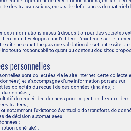
otamment de l’opérateur de télécommunications, en cas d’err
rité des transmissions, en cas de défaillances du matériel 
r des informations mises à disposition par des sociétés ex
 tiers non-développés par l’éditeur. L’existence sur le présent
re site ne constitue pas une validation de cet autre site ou
décline toute responsabilité quant au contenu des sites propos
ées personnelles
nelles sont collectées via le site internet, cette collecte es
 données) et s’accompagne d’une information portant sur :
 les objectifs du recueil de ces données (finalités) ;
t de données ;
cultatif du recueil des données pour la gestion de votre dem
es traitées ;
 et notamment l’existence éventuelle de transferts de donn
es de décision automatisées ;
données ;
iption générale) ;