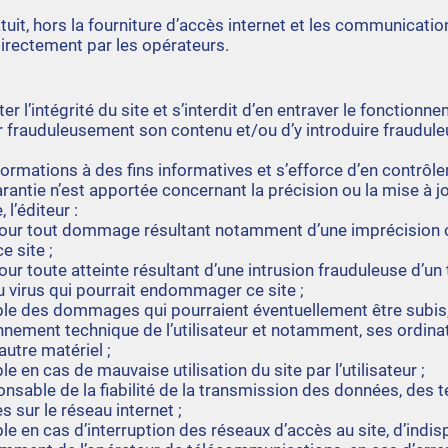
atuit, hors la fourniture d’accès internet et les communicati
directement par les opérateurs.
er l’intégrité du site et s’interdit d’en entraver le fonctionne
er frauduleusement son contenu et/ou d’y introduire fraudu
nformations à des fins informatives et s’efforce d’en contrôler
arantie n’est apportée concernant la précision ou la mise à j
l’éditeur :
 pour tout dommage résultant notamment d’une imprécision 
e site ;
ur toute atteinte résultant d’une intrusion frauduleuse d’un t
virus qui pourrait endommager ce site ;
ble des dommages qui pourraient éventuellement être subis,
ronnement technique de l’utilisateur et notamment, ses ordinat
utre matériel ;
e en cas de mauvaise utilisation du site par l’utilisateur ;
onsable de la fiabilité de la transmission des données, des
s sur le réseau internet ;
e en cas d’interruption des réseaux d’accès au site, d’indisp