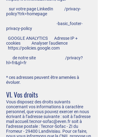
sur votre page LinkedIn /privacy-
policy?trk=homepage
-basic_footer-
privacy-policy
GOOGLE ANALYTICS Adresse IP +
cookies Analyser l'audience
https://policies.google.com
de notre site /privacy?
hl=fr&gl=fr
* ces adresses peuvent être amenées à
évoluer.
VI. Vos droits
Vous disposez des droits suivants
concernant vos informations à caractère
personnel, que vous pouvez exercer en nous
écrivant à l’adresse suivante : soit à l’adresse
mail
accueil.tecnor-sofac@even.fr
soit à
l’adresse postale : Tecnor-Sofac - ZI du
Fromeur - 29400 Landivisiau. Pour ce faire,
nous vous informons que la CNIL propose un