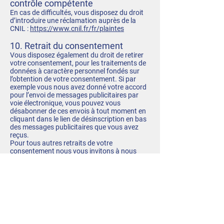
contrôle compétente
En cas de difficultés, vous disposez du droit
d’introduire une réclamation auprès de la
CNIL :
https://www.cnil.fr/fr/plaintes
10. Retrait du consentement
Vous disposez également du droit de retirer
votre consentement, pour les traitements de
données à caractère personnel fondés sur
l’obtention de votre consentement. Si par
exemple vous nous avez donné votre accord
pour l’envoi de messages publicitaires par
voie électronique, vous pouvez vous
désabonner de ces envois à tout moment en
cliquant dans le lien de désinscription en bas
des messages publicitaires que vous avez
reçus.
Pour tous autres retraits de votre
consentement nous vous invitons à nous
contacter de la façon suivante : soit via notre
formulaire de contact en ligne, soit à
l’adresse mail
accueil.tecnor-sofac@even.fr
soit à l’adresse postale : Tecnor-Sofac - ZI du
Fromeur - 29400 Landivisiau.
VII. Cookies et autres technologies
Ce paragraphe permet de mieux comprendre